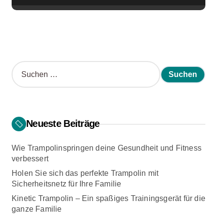
S
u
c
h
e
n
Neueste Beiträge
n
a
Wie Trampolinspringen deine Gesundheit und Fitness
c
verbessert
h
:
Holen Sie sich das perfekte Trampolin mit
Sicherheitsnetz für Ihre Familie
Kinetic Trampolin – Ein spaßiges Trainingsgerät für die
ganze Familie