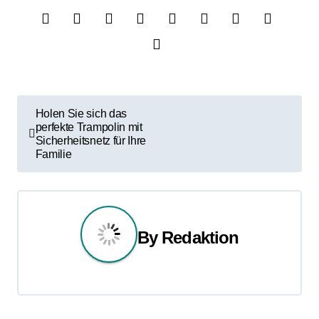
B
Holen Sie sich das
perfekte Trampolin mit
e
Sicherheitsnetz für Ihre
Familie
i
t
r
By
Redaktion
a
g
s