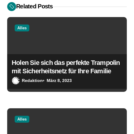
Related Posts
n
a
Alles
v
i
g
Holen Sie sich das perfekte Trampolin
a
mit Sicherheitsnetz für Ihre Familie
t
Redaktion
März 8, 2023
i
o
n
Alles