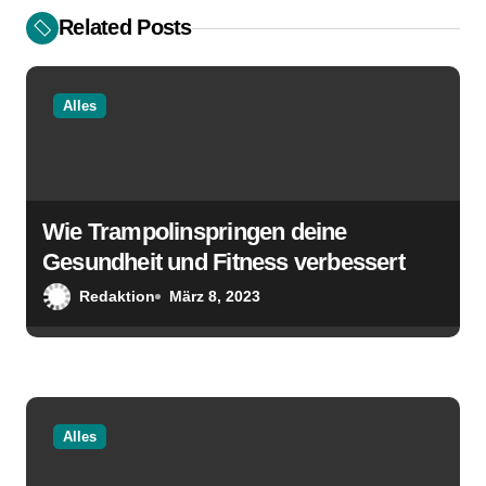
s
Related Posts
n
a
Alles
v
i
Wie Trampolinspringen deine
g
Gesundheit und Fitness verbessert
a
Redaktion
März 8, 2023
t
i
o
Alles
n