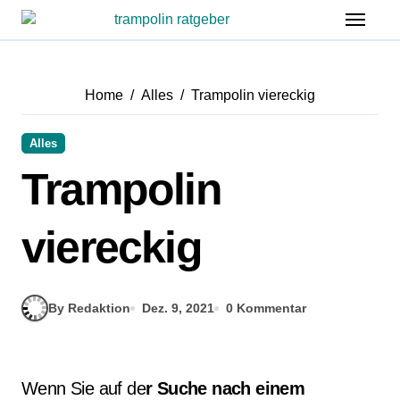
Zum
Inhalt
springen
Home
Alles
Trampolin viereckig
Alles
Trampolin
viereckig
By Redaktion
Dez. 9, 2021
0 Kommentar
Wenn Sie auf de
r Suche nach einem