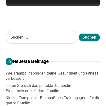
S
u
c
h
e
n
Neueste Beiträge
n
a
Wie Trampolinspringen deine Gesundheit und Fitness
c
verbessert
h
:
Holen Sie sich das perfekte Trampolin mit
Sicherheitsnetz für Ihre Familie
Kinetic Trampolin – Ein spaßiges Trainingsgerät für die
ganze Familie