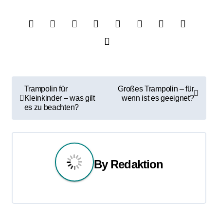
B
Trampolin für
Großes Trampolin – für
Kleinkinder – was gilt
wenn ist es geeignet?
e
es zu beachten?
i
t
r
By
Redaktion
a
g