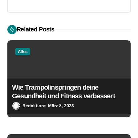
g
s
Related Posts
n
a
Alles
v
i
g
Wie Trampolinspringen deine
a
Gesundheit und Fitness verbessert
t
Redaktion
März 8, 2023
i
o