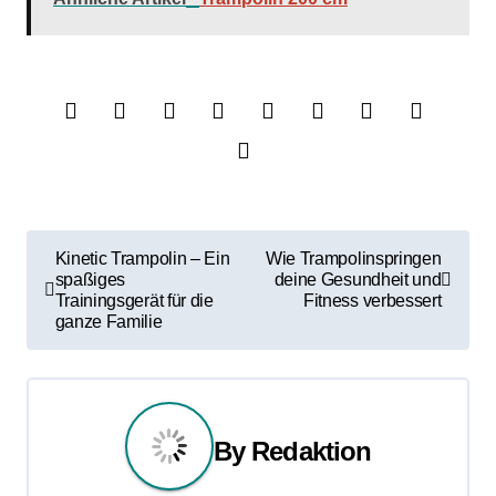
B
Kinetic Trampolin – Ein
Wie Trampolinspringen
spaßiges
deine Gesundheit und
e
Trainingsgerät für die
Fitness verbessert
ganze Familie
i
t
r
By
Redaktion
a