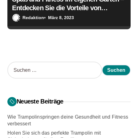
Entdecken Sie die Vorteile von
Baunsal-Trampolinen
Redaktion
März 8, 2023
S
u
c
h
e
n
Neueste Beiträge
n
a
Wie Trampolinspringen deine Gesundheit und Fitness
c
verbessert
h
:
Holen Sie sich das perfekte Trampolin mit