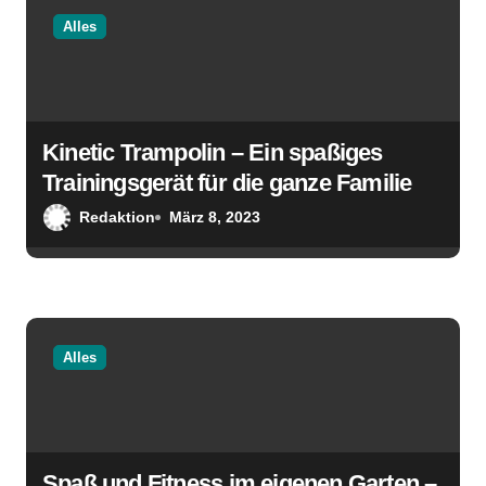
n
Alles
Kinetic Trampolin – Ein spaßiges
Trainingsgerät für die ganze Familie
Redaktion
März 8, 2023
Alles
Spaß und Fitness im eigenen Garten –