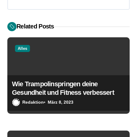
s
n
Related Posts
a
v
Alles
i
g
Wie Trampolinspringen deine
a
Gesundheit und Fitness verbessert
t
Redaktion
März 8, 2023
i
o