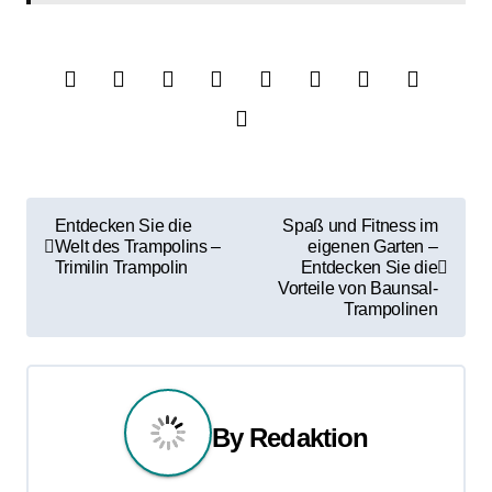
B
Entdecken Sie die
Spaß und Fitness im
Welt des Trampolins –
eigenen Garten –
e
Trimilin Trampolin
Entdecken Sie die
Vorteile von Baunsal-
i
Trampolinen
t
r
By
Redaktion
a
g