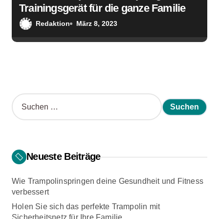
Trainingsgerät für die ganze Familie
Redaktion
März 8, 2023
S
u
c
h
e
n
Neueste Beiträge
n
a
Wie Trampolinspringen deine Gesundheit und Fitness
c
verbessert
h
:
Holen Sie sich das perfekte Trampolin mit
Sicherheitsnetz für Ihre Familie