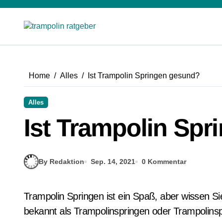
Zum
Inhalt
springen
Home
Alles
Ist Trampolin Springen gesund?
Alles
Ist Trampolin Sp
By Redaktion
Sep. 14, 2021
0 Kommentar
Trampolin Springen ist ein Spaß, aber wissen Sie, ob es gesund ist?Trampolin Springen, auch
bekannt als Trampolinspringen oder Trampolinspr