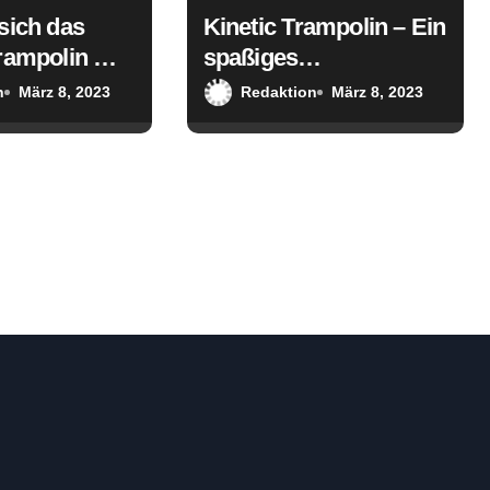
sich das
Kinetic Trampolin – Ein
rampolin mit
spaßiges
snetz für Ihre
Trainingsgerät für die
n
März 8, 2023
Redaktion
März 8, 2023
ganze Familie