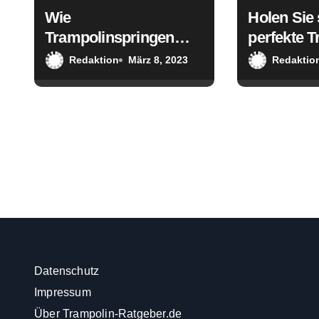
i
Wie
Holen Sie 
Trampolinspringen
perfekte T
g
deine Gesundheit und
Sicherheit
Redaktion
März 8, 2023
Redaktio
a
Fitness verbessert
Familie
t
i
o
n
Datenschutz
Impressum
Über Trampolin-Ratgeber.de