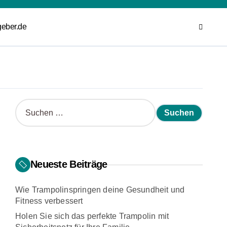
geber.de
S
u
c
h
e
n
Neueste Beiträge
n
a
Wie Trampolinspringen deine Gesundheit und
c
Fitness verbessert
h
:
Holen Sie sich das perfekte Trampolin mit