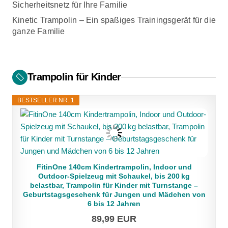
Sicherheitsnetz für Ihre Familie
n
Kinetic Trampolin – Ein spaßiges Trainingsgerät für die
ganze Familie
a
v
i
Trampolin für Kinder
g
BESTSELLER NR. 1
a
t
i
FitinOne 140cm Kindertrampolin, Indoor und
Outdoor-Spielzeug mit Schaukel, bis 200 kg
o
belastbar, Trampolin für Kinder mit Turnstange –
Geburtstagsgeschenk für Jungen und Mädchen von
n
6 bis 12 Jahren
89,99 EUR