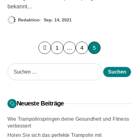
bekannt...
Redaktion
Sep. 14, 2021
B
1
…
4
5
e
S
i
u
c
t
h
e
r
n
Neueste Beiträge
n
a
a
Wie Trampolinspringen deine Gesundheit und Fitness
c
g
verbessert
h
s
:
Holen Sie sich das perfekte Trampolin mit